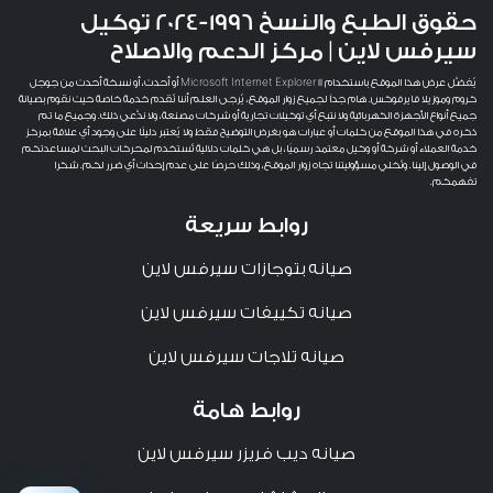
حقوق الطبع والنسخ 1996-2024 توكيل
سيرفس لاين | مركز الدعم والاصلاح
يُفضَّل عرض هذا الموقع باستخدام Microsoft Internet Explorer 11 أو أحدث، أو نسخة أحدث من جوجل
كروم وموزيلا فايرفوكس. هام جداً لجميع زوار الموقع، يُرجى العلم أننا نُقدم خدمة خاصة حيث نقوم بصيانة
جميع أنواع الأجهزة الكهربائية ولا نتبع أي توكيلات تجارية أو شركات مصنعة، ولا ندَّعي ذلك. وجميع ما تم
ذكره في هذا الموقع من كلمات أو عبارات هو بغرض التوضيح فقط ولا يُعتبر دليلًا على وجود أي علاقة بمركز
خدمة العملاء أو شركة أو وكيل معتمد رسميًا، بل هي كلمات دلالية تُستخدم لمحركات البحث لمساعدتكم
في الوصول إلينا. ونُخلي مسؤوليتنا تجاه زوار الموقع، وذلك حرصًا على عدم إحداث أي ضرر لكم. شكرا
تفهمكم.
روابط سريعة
صيانه بتوجازات سيرفس لاين
صيانه تكييفات سيرفس لاين
صيانه تلاجات سيرفس لاين
روابط هامة
صيانه ديب فريزر سيرفس لاين