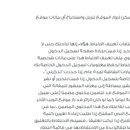
تحميل الصور إلى موقع الويب ، فيجب تجنب تحميل الصور مع تضمين بيانات الموقع المضمنة (EXIF GPS). يمكن لزوار الموقع تنزيل واستخراج أي بيانات موقع
ت تعريف الارتباط. هؤلاء إنها لراحتك حتى لا
واحد. إذا قمت بزيارة صفحة تسجيل الدخول
توي ملف تعريف الارتباط هذا على بيانات شخصية
لارتباط لحفظ معلومات تسجيل الدخول الخاصة بك
ارات الشاشة لمدة عام. إذا حددت “تذكرني” ،
صة بتسجيل الدخول. إذا قمت بتحرير أو نشر
ر ببساطة إلى معرّف المنشور للمقالة التي
هذا الموقع قد تتضمن محتوى مضمنًا (على سبيل
مًا كما لو كان الزائر قد زار موقع الويب الآخر.
اقب تفاعلك مع هذا المحتوى المضمن ، بما في
النص المقترح: إذا طلبت إعادة تعيين كلمة
 النص المقترح: إذا تركت تعليقًا ، فسيتم الاحتفاظ بالتعليق
ائيًا بدلاً من الاحتفاظ بها في قائمة انتظار