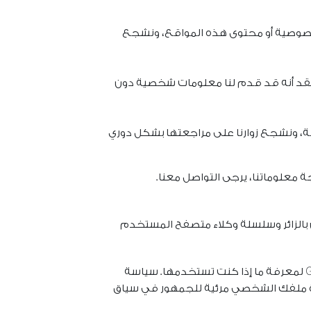
خصوصية أو محتوى هذه المواقع، ونشجع
سن 13 عامًا لجمع معلومات شخصية. إذا كنت ولي أمر لطفل دون سن 13 عامًا وتعتقد أنه قد قدم لنا معلومات شخصية دون
، ونشجع زوارنا على مراجعتها بشكل دوري
 معلوماتنا، يرجى التواصل معنا.
عليقاتهم على الموقع ، نجمع البيانات الموضحة في نموذج التعليقات ، وكذلك عنوان IP الخاص بالزائر وسلسلة وكلاء متصفح المستخدم
قد يتم توفير سلسلة مجهولة المصدر تم إنشاؤها من عنوان بريدك الإلكتروني (وتسمى أيضًا التجزئة) لخدمة Gravatar لمعرفة ما إذا كنت تستخدمها. سياسة
الموافقة على تعليقك ، ستكون صورة ملفك الشخصي مرئية للجمهور في سياق