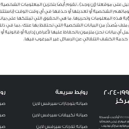
سجيل على موقعنا (إن وجد) ، نقوم أيضًا بتخزين المعلومات الشخص
اتهم الشخصية أو تعديلها أو حذفها في أي وقت الوقت (باستثنا
ية هذه المعلومات وتحريرها. ما هي الحقوق التي تمتلكها على بيان
ف مُصدَّر من البيانات الشخصية التي نحتفظ بها عنك ، بما في ذلك أي
ي بيانات نحن ملزمون بالحفاظ عليها لأغراض إدارية أو قانونية أو أم
 خدمة الكشف التلقائي عن الرسائل غير المرغوب فيها.
حقوق الطبع والنسخ 1996-2024
روابط سريعة
رو
ركز
صيانه بتوجازات سيرفس لاين
صيا
صيانه تكييفات سيرفس لاين
صيا
يُفضَّل عرض هذا الموقع باستخدام Microsoft Internet Explorer 11 أو أحدث، أو نسخة
الموقع، يُرجى العلم أننا
صيانه تلاجات سيرفس لاين
صيا
ئية ولا نتبع أي توكيلات