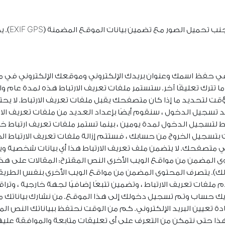
إذا قمت ب
في حفظ اسمك وعنوان بريدك الإلكتروني وموقعك الإلكتروني في ملفا
ا تترك تعليقًا آخر. ستستمر ملفات تعريف الارتباط هذه لمدة عام 
ؤقت لتحديد ما إذا كان متصفحك يقبل ملفات تعريف الارتباط. لا يح
 تسجيل الدخول ، سنقوم أيضًا بإعداد العديد من ملفات تعريف ا
 لتسجيل الدخول لمدة يومين ، بينما تستمر ملفات تعريف ارتباط خي
سجيل الخروج من حسابك ، فستتم إزالة ملفات تعريف الارتباط الخا
تصفحك. لا يتضمن ملف تعريف الارتباط هذا أي بيانات شخصية ويشي
توى المضمن من مواقع الويب الأخرى النص المقترح: المقالات على 
ك). يتصرف المحتوى المضمن من مواقع الويب الأخرى بنفس الطريقة تما
لفات تعريف الارتباط ، وتضمين تتبعًا إضافيًا لجهة خارجية ، وتر
يك حساب وتم تسجيل دخولك إلى هذا الموقع. من نشارك بياناتك مع 
عنوان IP الخاص بك في إعادة تعيين البريد الإلكتروني. كم من الوقت نحتفظ ببياناتك
ذا حتى نتمكن من التعرف على أي تعليقات متابعة والموافقة عليها تلق